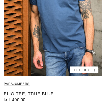
ND
ND
PARAJUMPERS
ELIO TEE, TRUE BLUE
kr
1 400.00
,-