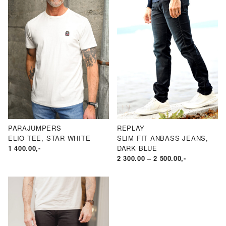
PARAJUMPERS
REPLAY
ELIO TEE, STAR WHITE
SLIM FIT ANBASS JEANS,
1 400.00
,-
DARK BLUE
PRISOMRÅD
2 300.00
–
2 500.00
,-
KR2
300.00
TIL
KR2
500.00