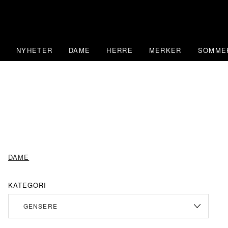
Skip
to
content
NYHETER
DAME
HERRE
MERKER
SOMME
DAME
KATEGORI