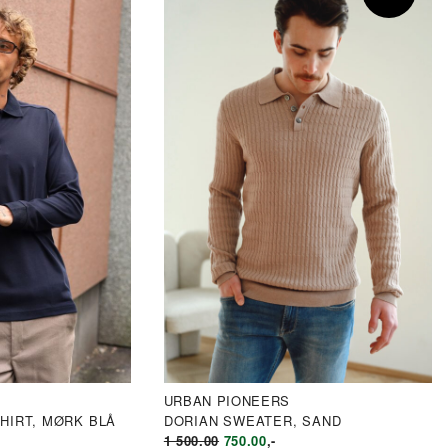
URBAN PIONEERS
HIRT, MØRK BLÅ
DORIAN SWEATER, SAND
OPPRINNELIG
NÅVÆRENDE
1 500.00
750.00
,-