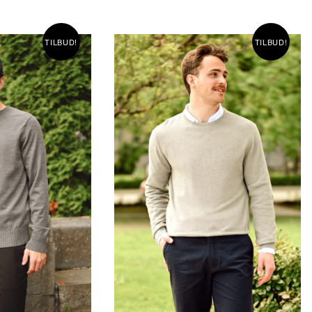
PRIS
PRIS
VAR:
ER:
KR1
KR750.00.
TILBUD!
TILBUD!
500.00.