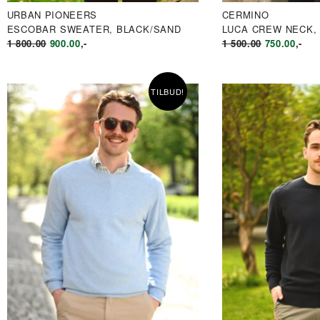
URBAN PIONEERS
CERMINO
ESCOBAR SWEATER, BLACK/SAND
LUCA CREW NECK,
OPPRINNELIG
NÅVÆRENDE
OPPRINNE
NÅV
1 800.00
900.00
,-
1 500.00
750.00
,-
PRIS
PRIS
PRIS
PRIS
VAR:
ER:
VAR:
ER:
KR1
KR900.00.
KR1
KR75
TILBUD!
800.00.
500.00.