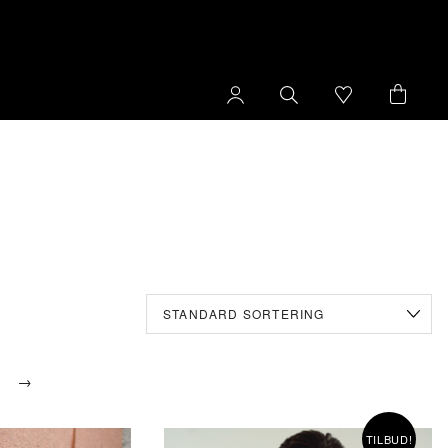
→
TILBUD!