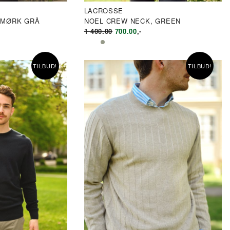
LACROSSE
 MØRK GRÅ
NOEL CREW NECK, GREEN
LIG
ÆRENDE
OPPRINNELIG
NÅVÆRENDE
1 400.00
700.00
,-
PRIS
PRIS
VAR:
ER:
0.00.
KR1
KR700.00.
TILBUD!
TILBUD!
400.00.