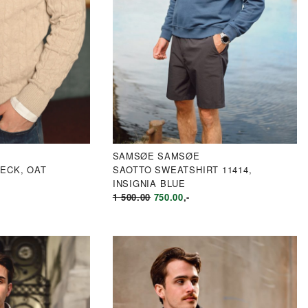
SAMSØE SAMSØE
ECK, OAT
SAOTTO SWEATSHIRT 11414,
INSIGNIA BLUE
LIG
ÆRENDE
OPPRINNELIG
NÅVÆRENDE
1 500.00
750.00
,-
PRIS
PRIS
VAR:
ER:
0.00.
KR1
KR750.00.
500.00.