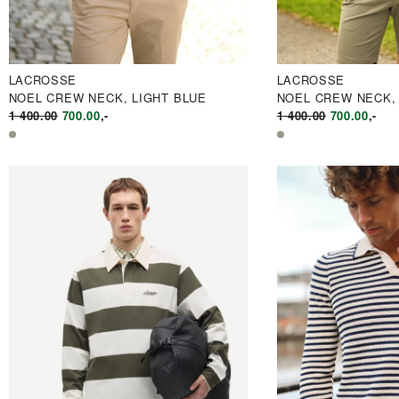
LACROSSE
LACROSSE
NOEL CREW NECK, LIGHT BLUE
NOEL CREW NECK,
OPPRINNELIG
NÅVÆRENDE
OPPRINNE
NÅV
1 400.00
700.00
,-
1 400.00
700.00
,-
PRIS
PRIS
PRIS
PRIS
VAR:
ER:
VAR:
ER:
KR1
KR700.00.
KR1
KR70
400.00.
400.00.