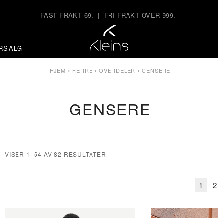
FAST FRAKT 69,-
|
FRI FRAKT OVER 999,-
RSALG
›
›
›
HJEM
HERRE
OVERDELER
GENSERE
GENSERE
VISER 1–54 AV 82 RESULTATER
1
2