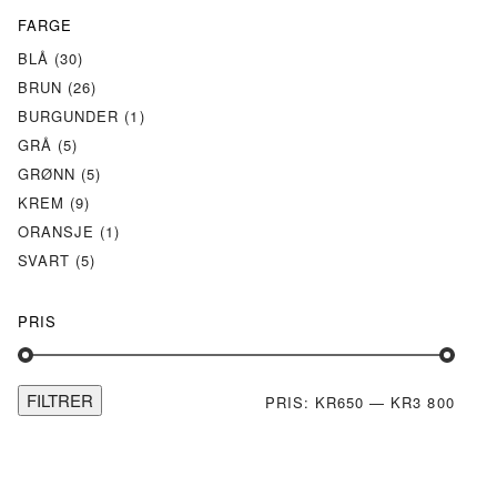
FARGE
BLÅ
(30)
BRUN
(26)
BURGUNDER
(1)
GRÅ
(5)
GRØNN
(5)
KREM
(9)
ORANSJE
(1)
SVART
(5)
PRIS
FILTRER
MIN.
MAKS
PRIS:
KR650
—
KR3 800
PRIS