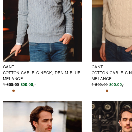
GANT
GANT
COTTON CABLE C-NECK, DENIM BLUE
COTTON CABLE C-N
MELANGE
MELANGE
OPPRINNELIG
NÅVÆRENDE
OPPRINNE
NÅV
1 600.00
800.00
,-
1 600.00
800.00
,-
PRIS
PRIS
PRIS
PRIS
VAR:
ER:
VAR:
ER:
KR1
KR800.00.
KR1
KR80
600.00.
600.00.