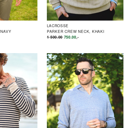
LACROSSE
 NAVY
PARKER CREW NECK, KHAKI
LIG
ÆRENDE
OPPRINNELIG
NÅVÆRENDE
1 500.00
750.00
,-
PRIS
PRIS
VAR:
ER:
0.00.
KR1
KR750.00.
500.00.