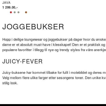
JAVA
1 299.00
,-
JOGGEBUKSER
Hopp i deilige loungewear og joggebukser på dager hvor du ønsker
dame er et absolutt must-have i klesskapet! Den er et praktisk og d
populære favoritter i tillegg til nye og trendy styles fra våre anerk
JUICY-FEVER
Juicy-buksene har kommet tilbake for fullt i motebildet og deres 
Velg mellom flere ulike farger etter sesongens toner. Den unike kv
stilig look.