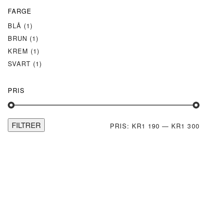
FARGE
BLÅ
(1)
BRUN
(1)
KREM
(1)
SVART
(1)
PRIS
FILTRER
MIN.
MAKS
PRIS:
KR1 190
—
KR1 300
PRIS