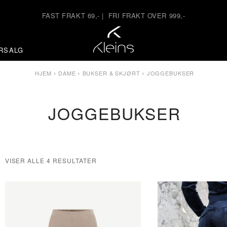
FAST FRAKT 69,-
|
FRI FRAKT OVER 999,-
RSALG
›
›
›
HJEM
DAME
BUKSER & SKJØRT
JOGGEBUKSER
JOGGEBUKSER
VISER ALLE 4 RESULTATER