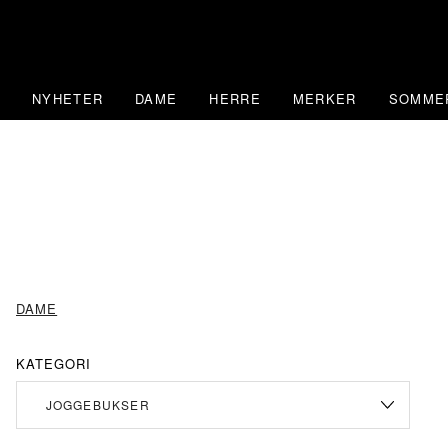
Skip
to
content
NYHETER
DAME
HERRE
MERKER
SOMME
DAME
KATEGORI