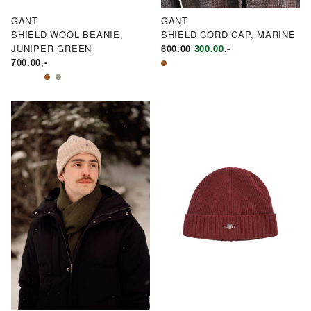
GANT
GANT
SHIELD WOOL BEANIE,
SHIELD CORD CAP, MARINE
OPPRINNELIG
NÅVÆRENDE
JUNIPER GREEN
600.00
300.00
,-
PRIS
PRIS
700.00
,-
VAR:
ER:
KR600.00.
KR300.00.