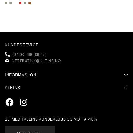
KUNDESERVICE
484 00 069 (09-15)
NETTBUTIKK@KLEINS.NO
INFORMASJON
KONTAKT OSS
KLEINS
FAQ – OFTE STILTE SPØRSMÅL
OM KLEINS
PERSONVERN & COOKIES
Facebook
Instagram
BUTIKKER & ÅPNINGSTIDER
RETUR & BYTTE
SALGSVILKÅR
MIN SIDE
KLEINS KUNDEKLUBB
BLI MED I KLEINS KUNDEKLUBB OG MOTTA -10%
STØRRELSESANBEFALING
ÅPENHETSLOVEN