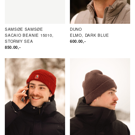
ND
ND
SAMSØE SAMSØE
DUNO
N.
AKSPRIS
SACAIO BEANIE 15010,
ELMO, DARK BLUE
STORMY SEA
600.00
,-
RIS
850.00
,-