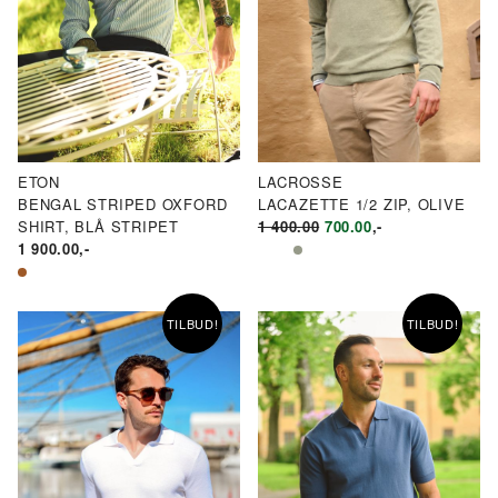
ETON
LACROSSE
BENGAL STRIPED OXFORD
LACAZETTE 1/2 ZIP, OLIVE
OPPRINNELIG
NÅVÆRENDE
SHIRT, BLÅ STRIPET
1 400.00
700.00
,-
PRIS
PRIS
1 900.00
,-
VAR:
ER:
KR1
KR700.00.
400.00.
TILBUD!
TILBUD!