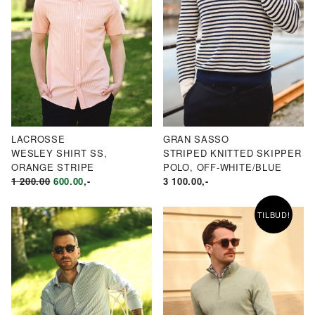
LACROSSE
GRAN SASSO
WESLEY SHIRT SS,
STRIPED KNITTED SKIPPER
ORANGE STRIPE
POLO, OFF-WHITE/BLUE
OPPRINNELIG
NÅVÆRENDE
1 200.00
600.00
,-
3 100.00
,-
PRIS
PRIS
VAR:
ER:
TILBUD!
KR1
KR600.00.
200.00.