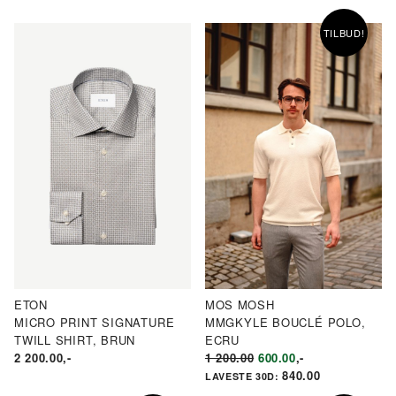
KR1
KR700.00.
VAR:
ER:
400.00.
KR1
KR750.00.
TILBUD!
500.00.
ETON
MOS MOSH
MICRO PRINT SIGNATURE
MMGKYLE BOUCLÉ POLO,
TWILL SHIRT, BRUN
ECRU
OPPRINNELIG
NÅVÆRENDE
2 200.00
,-
1 200.00
600.00
,-
PRIS
PRIS
840.00
LAVESTE 30D:
VAR:
ER: