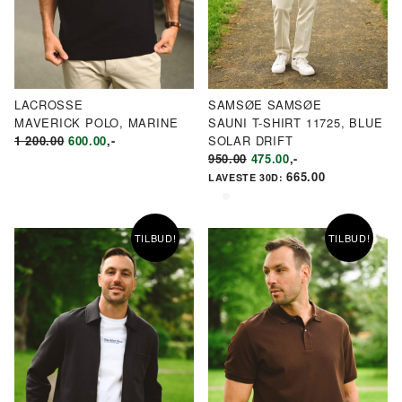
LACROSSE
SAMSØE SAMSØE
MAVERICK POLO, MARINE
SAUNI T-SHIRT 11725, BLUE
OPPRINNELIG
NÅVÆRENDE
1 200.00
600.00
,-
SOLAR DRIFT
PRIS
PRIS
OPPRINNELIG
NÅVÆRENDE
950.00
475.00
,-
VAR:
ER:
PRIS
PRIS
665.00
LAVESTE 30D:
KR1
KR600.00.
VAR:
ER:
200.00.
KR950.00.
KR475.00.
TILBUD!
TILBUD!