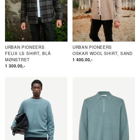
ND
ND
URBAN PIONEERS
URBAN PIONEERS
FELIX LS SHIRT, BLÅ
OSKAR WOOL SHIRT, SAND
N.
AKSPRIS
MØNSTRET
1 400.00
,-
1 300.00
,-
RIS