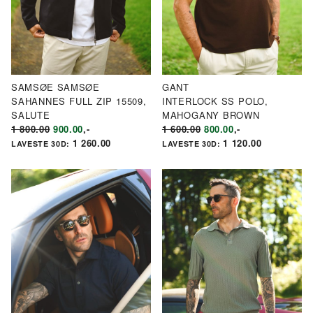
SAMSØE SAMSØE
GANT
SAHANNES FULL ZIP 15509,
INTERLOCK SS POLO,
SALUTE
MAHOGANY BROWN
OPPRINNELIG
NÅVÆRENDE
OPPRINNELIG
NÅVÆRENDE
1 800.00
900.00
,-
1 600.00
800.00
,-
PRIS
PRIS
PRIS
PRIS
1 260.00
1 120.00
LAVESTE 30D:
LAVESTE 30D:
VAR:
ER:
VAR:
ER:
KR1
KR900.00.
KR1
KR800.00.
800.00.
600.00.