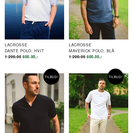
LACROSSE
LACROSSE
DANTE POLO, HVIT
MAVERICK POLO, BLÅ
OPPRINNELIG
NÅVÆRENDE
OPPRINNELIG
NÅVÆRENDE
1 200.00
600.00
,-
1 200.00
600.00
,-
PRIS
PRIS
PRIS
PRIS
VAR:
ER:
VAR:
ER:
KR1
KR600.00.
KR1
KR600.00.
TILBUD!
TILBUD!
200.00.
200.00.