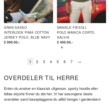
GRAN SASSO
DANIELE FIESOLI
INTERLOCK PIMA COTTON
POLO MANICA CORTO,
JERSEY POLO, BLUE NAVY
SALVIA
2 000.00
,-
2 400.00
,-
1
2
3
4
5
6
7
→
OVERDELER TIL HERRE
Enten du ønsker en klassisk ullgenser, sporty hoodie eller
tidløs skjorte finner du det her. Vi har sesongens beste
overdeler samt baseplaggene du alltid trenger i garderoben!