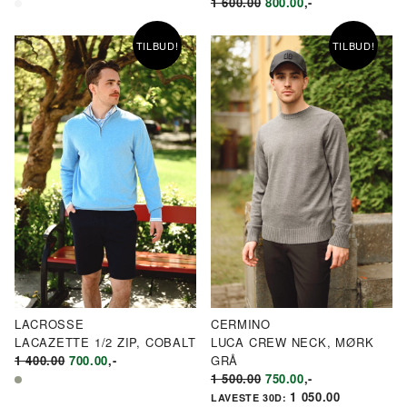
PRIS
PRIS
OPPRINNELIG
NÅVÆRENDE
1 600.00
800.00
,-
VAR:
ER:
PRIS
PRIS
KR1
KR600.00.
VAR:
ER:
TILBUD!
TILBUD!
200.00.
KR1
KR800.00.
600.00.
LACROSSE
CERMINO
LACAZETTE 1/2 ZIP, COBALT
LUCA CREW NECK, MØRK
OPPRINNELIG
NÅVÆRENDE
1 400.00
700.00
,-
GRÅ
PRIS
PRIS
OPPRINNELIG
NÅVÆRENDE
1 500.00
750.00
,-
VAR:
ER:
PRIS
PRIS
1 050.00
LAVESTE 30D: