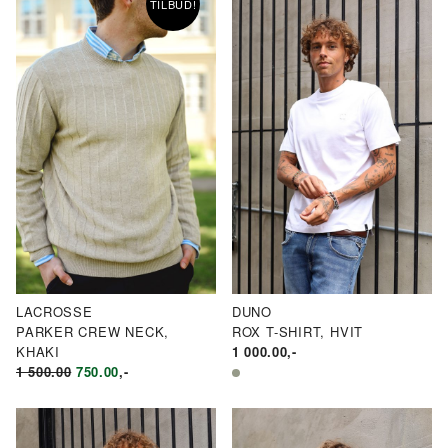
TILBUD!
LACROSSE
DUNO
PARKER CREW NECK,
ROX T-SHIRT, HVIT
KHAKI
1 000.00
,-
OPPRINNELIG
NÅVÆRENDE
1 500.00
750.00
,-
PRIS
PRIS
VAR:
ER:
KR1
KR750.00.