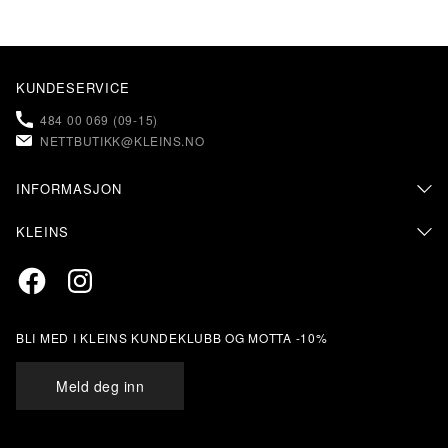
KUNDESERVICE
484 00 069 (09-15)
NETTBUTIKK@KLEINS.NO
INFORMASJON
KONTAKT OSS
KLEINS
FAQ – OFTE STILTE SPØRSMÅL
OM KLEINS
PERSONVERN & COOKIES
Facebook
Instagram
BUTIKKER & ÅPNINGSTIDER
RETUR & BYTTE
SALGSVILKÅR
MIN SIDE
KLEINS KUNDEKLUBB
BLI MED I KLEINS KUNDEKLUBB OG MOTTA -10%
STØRRELSESANBEFALING
ÅPENHETSLOVEN
Meld deg inn