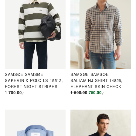
SAMSØE SAMSØE
SAMSØE SAMSØE
SAKEVIN X POLO LS 15512,
SALIAM NJ SHIRT 14826,
FOREST NIGHT STRIPES
ELEPHANT SKIN CHECK
OPPRINNELIG
NÅVÆRENDE
1 700.00
,-
1 500.00
750.00
,-
PRIS
PRIS
VAR:
ER:
KR1
KR750.00.
500.00.