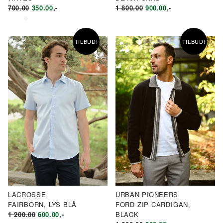
OPPRINNELIG
NÅVÆRENDE
OPPRINNELIG
NÅVÆRENDE
700.00
350.00
,-
1 800.00
900.00
,-
PRIS
PRIS
PRIS
PRIS
VAR:
ER:
VAR:
ER:
KR700.00.
KR350.00.
KR1
KR900.00.
TILBUD!
TILBUD!
800.00.
LACROSSE
URBAN PIONEERS
FAIRBORN, LYS BLÅ
FORD ZIP CARDIGAN,
OPPRINNELIG
NÅVÆRENDE
1 200.00
600.00
,-
BLACK