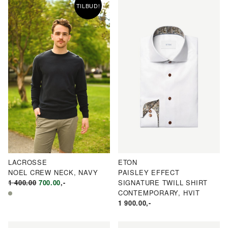
400.00.
KR1
KR700.00.
TILBUD!
400.00.
LACROSSE
ETON
NOEL CREW NECK, NAVY
PAISLEY EFFECT
OPPRINNELIG
NÅVÆRENDE
1 400.00
700.00
,-
SIGNATURE TWILL SHIRT
PRIS
PRIS
CONTEMPORARY, HVIT
VAR:
ER:
1 900.00
,-
KR1
KR700.00.
400.00.