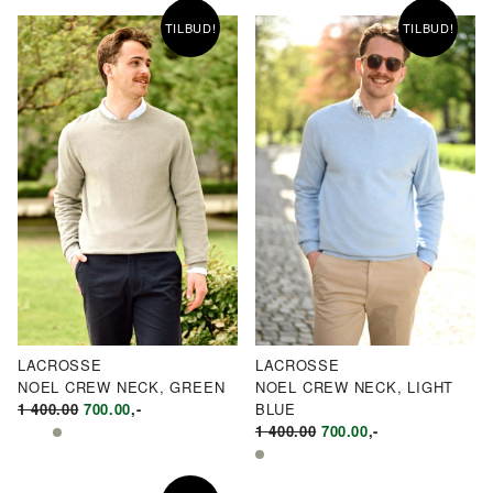
KR1
KR600.00.
TILBUD!
TILBUD!
200.00.
LACROSSE
LACROSSE
NOEL CREW NECK, GREEN
NOEL CREW NECK, LIGHT
OPPRINNELIG
NÅVÆRENDE
1 400.00
700.00
,-
BLUE
PRIS
PRIS
OPPRINNELIG
NÅVÆRENDE
1 400.00
700.00
,-
VAR:
ER:
PRIS
PRIS
KR1
KR700.00.
VAR:
ER: