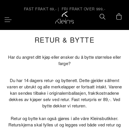
Skip
to
FAST FRAKT 69,-
|
FRI FRAKT OVER 999,-
content
RETUR & BYTTE
Har du angret ditt kjøp eller ønsker du å bytte størrelse eller
farge?
ND
ND
ND
Du har 14 dagers retur- og bytterett.
Dette gjelder såfremt
varen er ubrukt og alle merkelapper er fortsatt intakt. Varene
ND
ND
kan sendes tilbake i originalemballasjen, fraktkostnadene
ND
dekkes av kjøper selv ved retur.
Fast returpris er 89,-. Ved
ND
bytte dekker vi returen.
ND
ND
Retur og bytte kan også gjøres i alle våre Kleinsbutikker.
ND
ND
Returskjema skal fylles ut og legges ved både ved retur og
ND