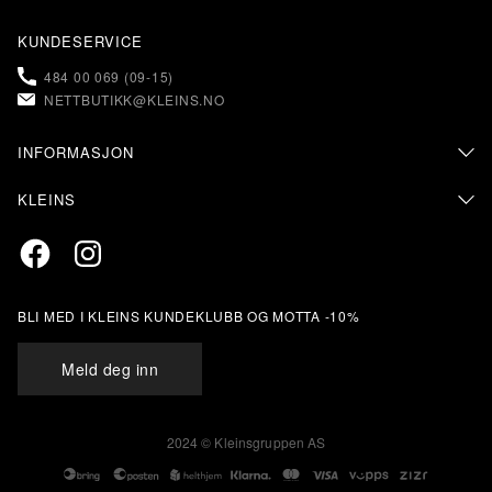
KUNDESERVICE
484 00 069 (09-15)
NETTBUTIKK@KLEINS.NO
INFORMASJON
KONTAKT OSS
KLEINS
FAQ – OFTE STILTE SPØRSMÅL
OM KLEINS
PERSONVERN & COOKIES
Facebook
Instagram
BUTIKKER & ÅPNINGSTIDER
RETUR & BYTTE
SALGSVILKÅR
MIN SIDE
KLEINS KUNDEKLUBB
BLI MED I KLEINS KUNDEKLUBB OG MOTTA -10%
STØRRELSESANBEFALING
ÅPENHETSLOVEN
Meld deg inn
2024 © Kleinsgruppen AS