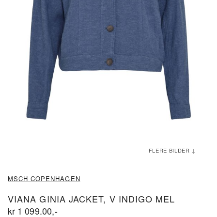
ND
ND
MSCH COPENHAGEN
VIANA GINIA JACKET, V INDIGO MEL
kr
1 099.00
,-