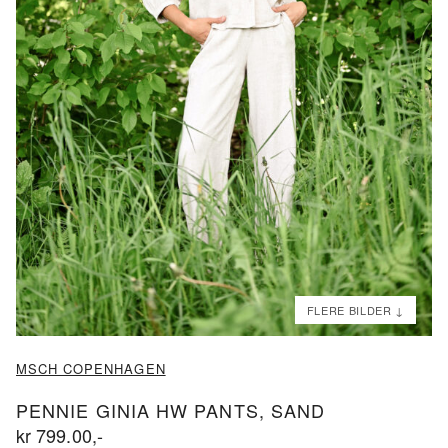
ND
ND
MSCH COPENHAGEN
PENNIE GINIA HW PANTS, SAND
kr
799.00
,-