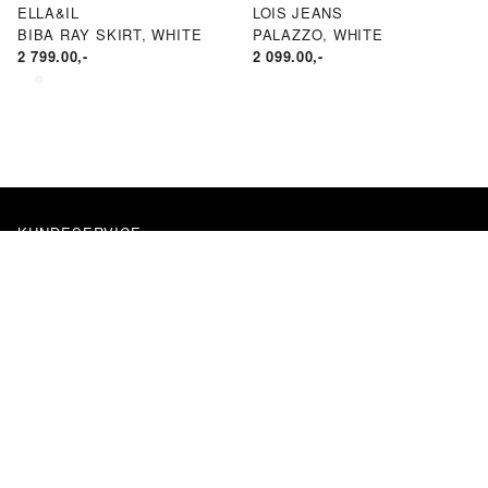
ELLA&IL
LOIS JEANS
BIBA RAY SKIRT, WHITE
PALAZZO, WHITE
2 799.00
,-
2 099.00
,-
KUNDESERVICE
484 00 069 (09-15)
NETTBUTIKK@KLEINS.NO
INFORMASJON
KONTAKT OSS
KLEINS
FAQ – OFTE STILTE SPØRSMÅL
OM KLEINS
PERSONVERN & COOKIES
Facebook
Instagram
BUTIKKER & ÅPNINGSTIDER
RETUR & BYTTE
SALGSVILKÅR
MIN SIDE