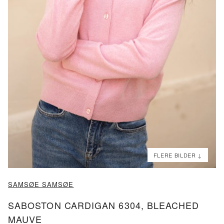
ND
ND
SAMSØE SAMSØE
SABOSTON CARDIGAN 6304, BLEACHED
MAUVE