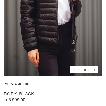
ND
ND
PARAJUMPERS
RORY, BLACK
kr
5 999.00
,-