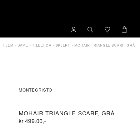
›
›
›
›
HJEM
DAME
TILBEHØR
SKJERF
MOHAIR TRIANGLE SCARF, GRÅ
MONTECRISTO
MOHAIR TRIANGLE SCARF, GRÅ
kr
499.00
,-