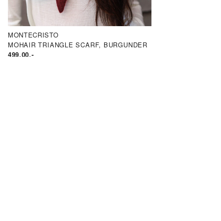
MONTECRISTO
MOHAIR TRIANGLE SCARF, BURGUNDER
499.00
,-
KUNDESERVICE
INFORMASJON
KONTAKT OSS
484 00 069 (09-15)
FAQ – OFTE STILT
NETTBUTIKK@KLEINS.NO
PERSONVERN & CO
RETUR & BYTTE
MIN SIDE