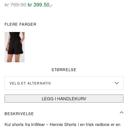
Opprinnelig
Nåværende
kr
799.00
kr
399.50
,-
pris
pris
var:
er:
kr799.00.
kr399.50.
FLERE FARGER
STØRRELSE
LEGG I HANDLEKURV
BESKRIVELSE
Kul shorts fra InWear – Hennie Shorts i en frisk rødtone er en