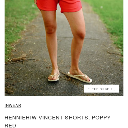
ND
ND
INWEAR
HENNIEHIW VINCENT SHORTS, POPPY
RED