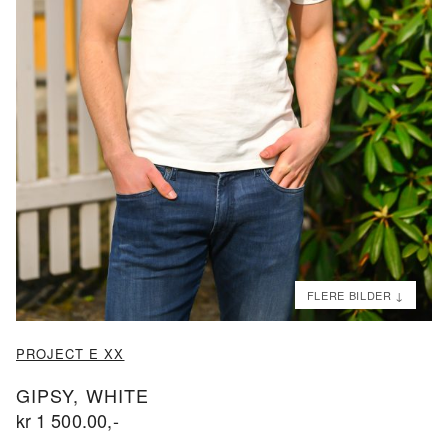
ND
ND
PROJECT E XX
GIPSY, WHITE
kr
1 500.00
,-