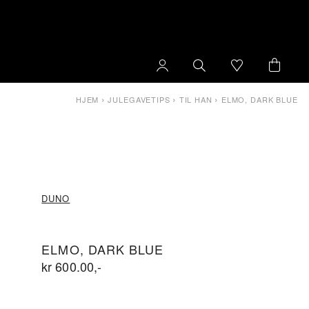
›
›
›
HJEM
JULEGAVETIPS
TIL HAN
ELMO, DARK BLUE
DUNO
ELMO, DARK BLUE
kr
600.00
,-