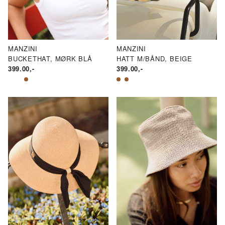
ND
ND
N.
AKSPRIS
RIS
MANZINI
MANZINI
HATT M/BÅND, BEIGE
BUCKETHAT, MØRK BLÅ
399.00
,-
399.00
,-