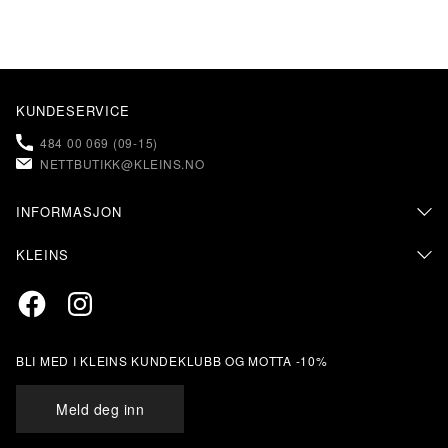
KUNDESERVICE
484 00 069 (09-15)
NETTBUTIKK@KLEINS.NO
INFORMASJON
KONTAKT OSS
KLEINS
FAQ – OFTE STILTE SPØRSMÅL
OM KLEINS
PERSONVERN & COOKIES
Facebook
Instagram
BUTIKKER & ÅPNINGSTIDER
RETUR & BYTTE
SALGSVILKÅR
MIN SIDE
KLEINS KUNDEKLUBB
BLI MED I KLEINS KUNDEKLUBB OG MOTTA -10%
STØRRELSESANBEFALING
ÅPENHETSLOVEN
Meld deg inn