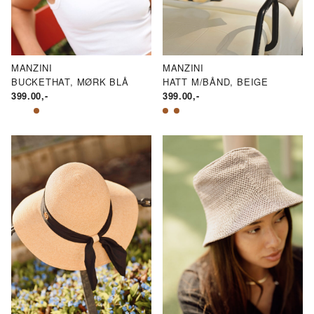
ND
ND
N.
AKSPRIS
RIS
MANZINI
MANZINI
HATT M/BÅND, BEIGE
BUCKETHAT, MØRK BLÅ
399.00
,-
399.00
,-