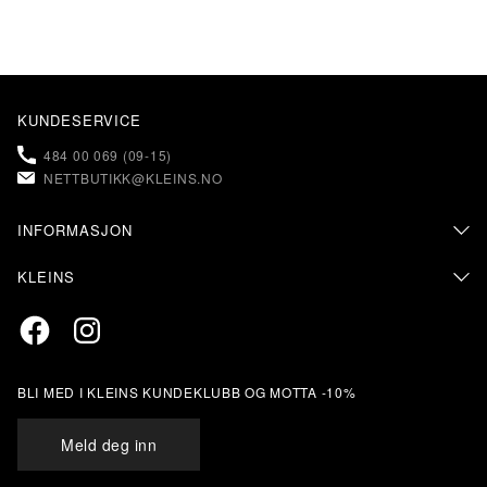
KUNDESERVICE
484 00 069 (09-15)
NETTBUTIKK@KLEINS.NO
INFORMASJON
KONTAKT OSS
KLEINS
FAQ – OFTE STILTE SPØRSMÅL
OM KLEINS
PERSONVERN & COOKIES
Facebook
Instagram
BUTIKKER & ÅPNINGSTIDER
RETUR & BYTTE
SALGSVILKÅR
MIN SIDE
KLEINS KUNDEKLUBB
BLI MED I KLEINS KUNDEKLUBB OG MOTTA -10%
STØRRELSESANBEFALING
ÅPENHETSLOVEN
Meld deg inn