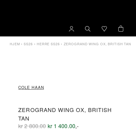
›
›
›
HJEM
SS26
HERRE SS26
ZEROGRAND WING OX, BRITISH TAN
COLE HAAN
ZEROGRAND WING OX, BRITISH
TAN
Opprinnelig
Nåværende
kr
2 800.00
kr
1 400.00
,-
pris
pris