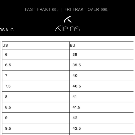
FAST FRAKT 69,-
|
FRI FRAKT OVER 999,-
RSALG