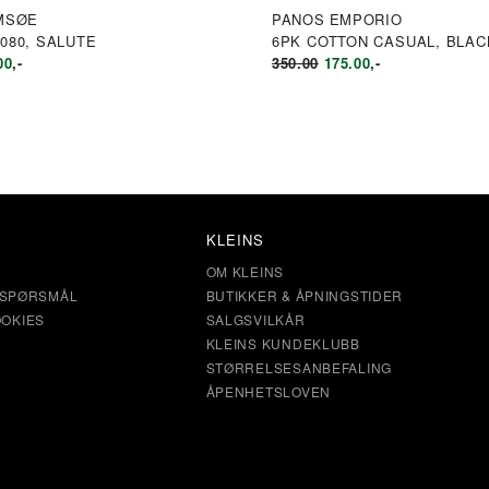
MSØE
PANOS EMPORIO
080, SALUTE
6PK COTTON CASUAL, BLAC
RINNELIG
NÅVÆRENDE
OPPRINNELIG
NÅVÆRENDE
00
,-
350.00
175.00
,-
S
PRIS
PRIS
PRIS
:
ER:
VAR:
ER:
KR700.00.
KR350.00.
KR175.00.
00.
KLEINS
OM KLEINS
E SPØRSMÅL
BUTIKKER & ÅPNINGSTIDER
OKIES
SALGSVILKÅR
KLEINS KUNDEKLUBB
STØRRELSESANBEFALING
ÅPENHETSLOVEN