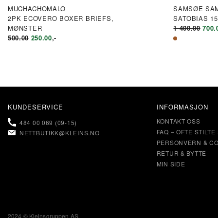
MUCHACHOMALO
SAMSØE SA
2PK ECOVERO BOXER BRIEFS,
SATOBIAS 15
OPP
MØNSTER
1 400.00
700.
OPPRINNELIG
NÅVÆRENDE
PRI
500.00
250.00
,-
PRIS
PRIS
VAR
VAR:
ER:
KR1
KR500.00.
KR250.00.
400.
KUNDESERVICE
INFORMASJON
KONTAKT OSS
484 00 069 (09-15)
FAQ – OFTE STILT
NETTBUTIKK@KLEINS.NO
PERSONVERN & CO
RETUR & BYTTE
MIN SIDE
2024 © Kleinsgruppen AS