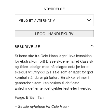
var:
er:
kr2
kr1
STØRRELSE
800.00.
400.00.
LEGG I HANDLEKURV
BESKRIVELSE
Stilrene sko fra Cole Haan laget i kvalitetsskinn
for ekstra komfort! Disse skoene har et klassisk
og tidløst design med håndlagde detaljer for et
eksklusivt uttrykk! Lys såle som er laget for god
komfort når du er på farten. En sikker vinner i
garderoben som kan brukes til de fleste
anledninger, enten det gjelder fest eller hverdag.
Farge: British Tan
– Se alle nyhetene fra Cole Haan