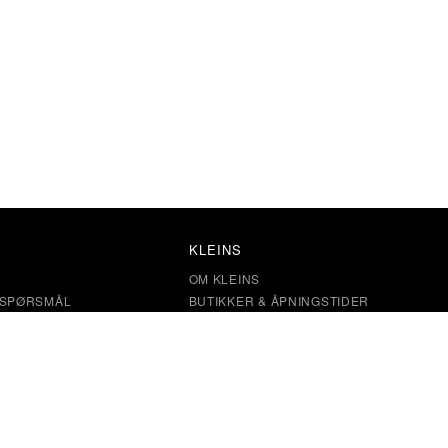
KLEINS
OM KLEINS
E SPØRSMÅL
BUTIKKER & ÅPNINGSTIDER
OKIES
SALGSVILKÅR
KLEINS KUNDEKLUBB
STØRRELSESANBEFALING
ÅPENHETSLOVEN