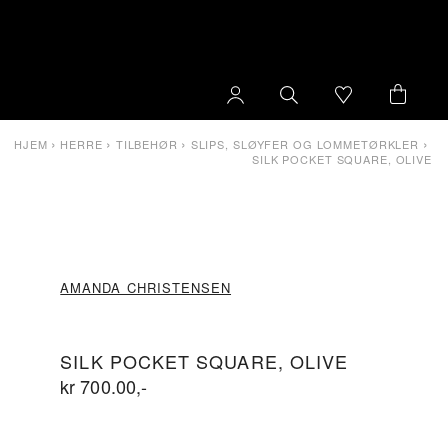
›
›
›
›
HJEM
HERRE
TILBEHØR
SLIPS, SLØYFER OG LOMMETØRKLER
SILK POCKET SQUARE, OLIVE
AMANDA CHRISTENSEN
SILK POCKET SQUARE, OLIVE
kr
700.00
,-