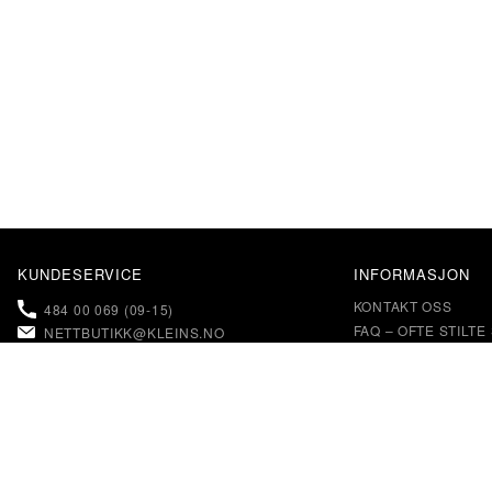
KUNDESERVICE
INFORMASJON
KONTAKT OSS
484 00 069 (09-15)
FAQ – OFTE STILT
NETTBUTIKK@KLEINS.NO
PERSONVERN & CO
RETUR & BYTTE
MIN SIDE