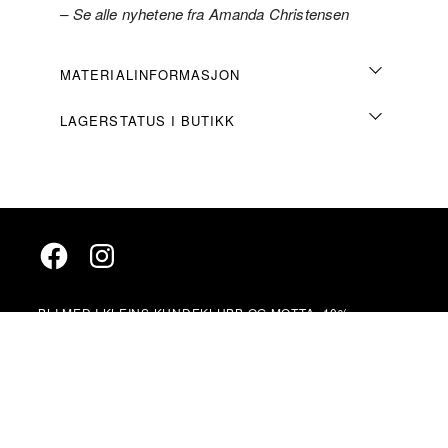
– Se alle nyhetene fra Amanda Christensen
MATERIALINFORMASJON
LAGERSTATUS I BUTIKK
Facebook
Instagram
BLI MED I KLEINS KUNDEKLUBB OG MOTTA -10%
Meld deg inn