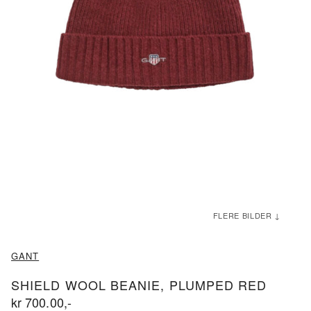
ND
ND
GANT
SHIELD WOOL BEANIE, PLUMPED RED
kr
700.00
,-