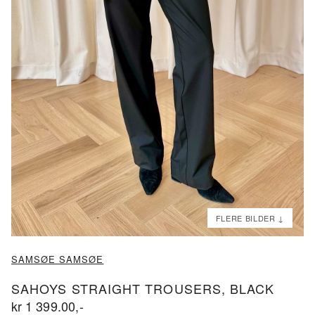
ND
ND
SAMSØE SAMSØE
SAHOYS STRAIGHT TROUSERS, BLACK
kr
1 399.00
,-