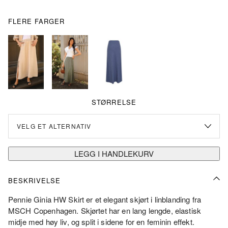
var:
er:
kr849.00.
kr424.50.
FLERE FARGER
STØRRELSE
LEGG I HANDLEKURV
BESKRIVELSE
Pennie Ginia HW Skirt er et elegant skjørt i linblanding fra
MSCH Copenhagen. Skjørtet har en lang lengde, elastisk
midje med høy liv, og split i sidene for en feminin effekt.