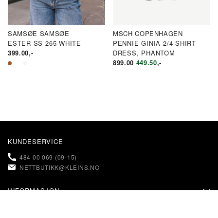
SAMSØE SAMSØE
MSCH COPENHAGEN
ESTER SS 265 WHITE
PENNIE GINIA 2/4 SHIRT
399.00
,-
DRESS, PHANTOM
OPPRINNELIG
NÅVÆRENDE
899.00
449.50
,-
PRIS
PRIS
VAR:
ER:
KR899.00.
KR449.50.
KUNDESERVICE
484 00 069 (09-15)
NETTBUTIKK@KLEINS.NO
INFORMASJON
KONTAKT OSS
KLEINS
FAQ – OFTE STILTE SPØRSMÅL