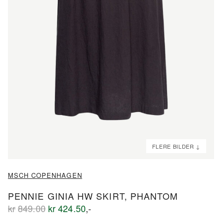
ND
ND
MSCH COPENHAGEN
PENNIE GINIA HW SKIRT, PHANTOM
Opprinnelig
Nåværende
kr
849.00
kr
424.50
,-
pris
pris