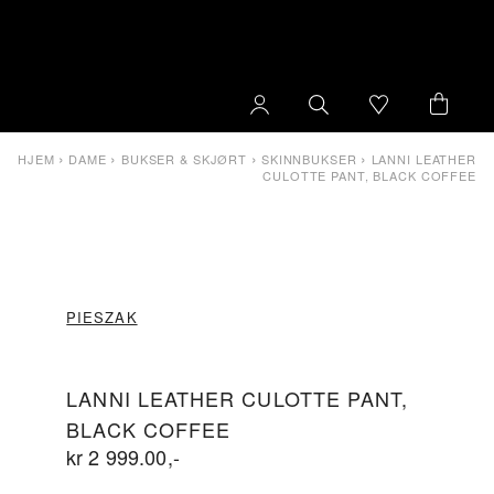
›
›
›
›
HJEM
DAME
BUKSER & SKJØRT
SKINNBUKSER
LANNI LEATHER
CULOTTE PANT, BLACK COFFEE
PIESZAK
LANNI LEATHER CULOTTE PANT,
BLACK COFFEE
kr
2 999.00
,-