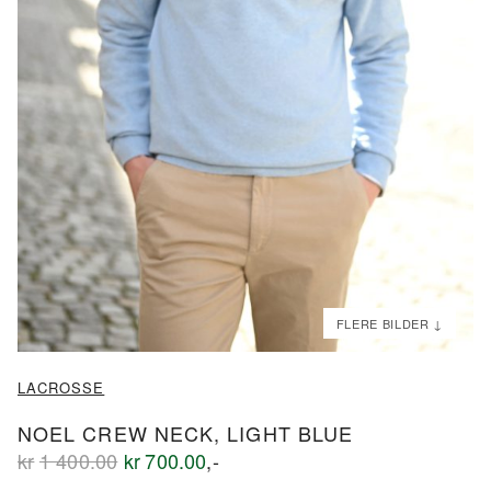
ND
ND
LACROSSE
NOEL CREW NECK, LIGHT BLUE
Opprinnelig
Nåværende
kr
1 400.00
kr
700.00
,-
pris
pris