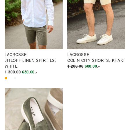
LACROSSE
LACROSSE
JITLOFF LINEN SHIRT LS,
COLIN CITY SHORTS, KHAKI
OPPRINNELIG
NÅVÆRENDE
WHITE
1 200.00
600.00
,-
OPPRINNELIG
NÅVÆRENDE
PRIS
PRIS
1 300.00
650.00
,-
PRIS
PRIS
VAR:
ER:
VAR:
ER:
KR1
KR600.00.
KR1
KR650.00.
200.00.
300.00.