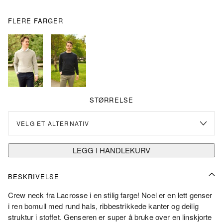
var:
er:
kr1
kr700.00.
FLERE FARGER
400.00.
STØRRELSE
LEGG I HANDLEKURV
BESKRIVELSE
Crew neck fra Lacrosse i en stilig farge! Noel er en lett genser
i ren bomull med rund hals, ribbestrikkede kanter og deilig
struktur i stoffet. Genseren er super å bruke over en linskjorte