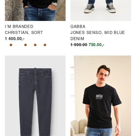
I´M BRANDED
GABBA
CHRISTIAN, SORT
JONES SENSO, MID BLUE
1 400.00
,-
DENIM
OPPRINNELIG
NÅVÆRENDE
1 500.00
750.00
,-
PRIS
PRIS
VAR:
ER:
KR1
KR750.00.
500.00.