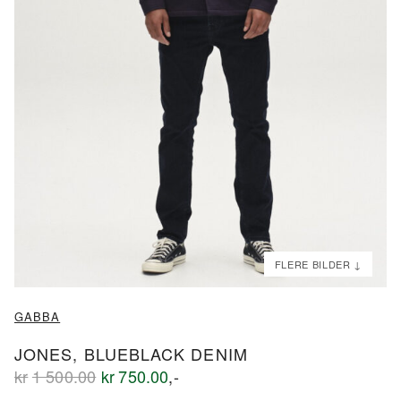
ND
ND
GABBA
JONES, BLUEBLACK DENIM
Opprinnelig
Nåværende
kr
1 500.00
kr
750.00
,-
pris
pris