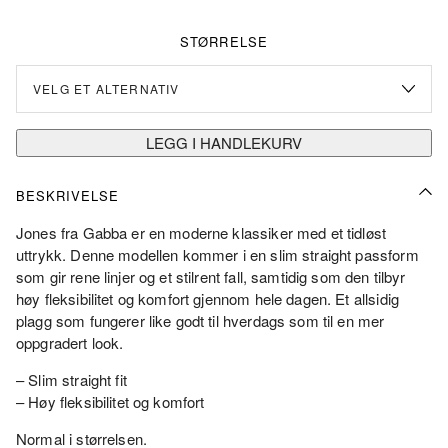
var:
er:
kr1
kr750.00.
STØRRELSE
500.00.
LEGG I HANDLEKURV
BESKRIVELSE
Jones fra Gabba er en moderne klassiker med et tidløst
uttrykk. Denne modellen kommer i en slim straight passform
som gir rene linjer og et stilrent fall, samtidig som den tilbyr
høy fleksibilitet og komfort gjennom hele dagen. Et allsidig
plagg som fungerer like godt til hverdags som til en mer
oppgradert look.
– Slim straight fit
– Høy fleksibilitet og komfort
Normal i størrelsen.