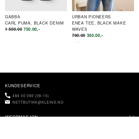
GABBA
URBAN PIONEERS
CARL PUMA, BLACK DENIM
ENEA TEE, BLACK MAKE
OPPRINNELIG
NÅVÆRENDE
1 500.00
750.00
,-
WAVES
PRIS
PRIS
OPPRINNELIG
NÅVÆRENDE
700.00
350.00
,-
VAR:
ER:
PRIS
PRIS
KR1
KR750.00.
VAR:
ER:
500.00.
KR700.00.
KR350.00.
KUNDESERVICE
484 00 069 (09-15)
NETTBUTIKK@KLEINS.NO
INFORMASJON
KONTAKT OSS
KLEINS
FAQ – OFTE STILTE SPØRSMÅL
OM KLEINS