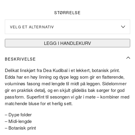
var:
er:
kr3
kr1
STØRRELSE
499.00.
749.50.
LEGG I HANDLEKURV
BESKRIVELSE
Delikat linskjørt fra Dea Kudibal i et lekkert, botanisk print.
Edda har en høy linning og dype legg som gir en flatterende,
voluminøs fasong med lengde til midt på leggen. Sidelommer
gir en praktisk detalj, og en skjult glidelås bak sørger for god
passform. Superfint til sesongen vi går i møte – kombiner med
matchende bluse for et herlig sett.
– Dype folder
– Midi-lengde
– Botanisk print