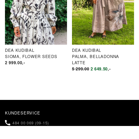
DEA KUDIBAL
DEA KUDIBAL
SIOMA, FLOWER SEEDS
PALMA, BELLADONNA
2 999.00
,-
LATTE
OPPRINNELIG
NÅVÆRENDE
5 299.00
2 649.50
,-
PRIS
PRIS
VAR:
ER:
KR5
KR2
299.00.
649.50.
KUNDESERVICE
484 00 069 (09-15)
NETTBUTIKK@KLEINS.NO