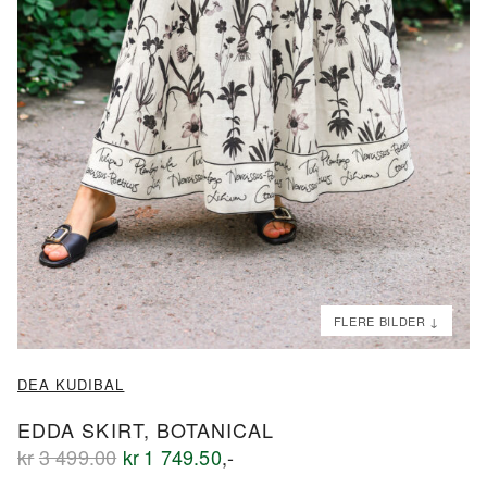
ND
ND
DEA KUDIBAL
EDDA SKIRT, BOTANICAL
Opprinnelig
Nåværende
kr
3 499.00
kr
1 749.50
,-
pris
pris