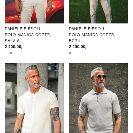
ND
ND
N.
AKSPRIS
RIS
DANIELE FIESOLI
DANIELE FIESOLI
POLO MANICA CORTO,
POLO MANICA CORTO,
SALVIA
ECRU
2 400.00
,-
2 400.00
,-