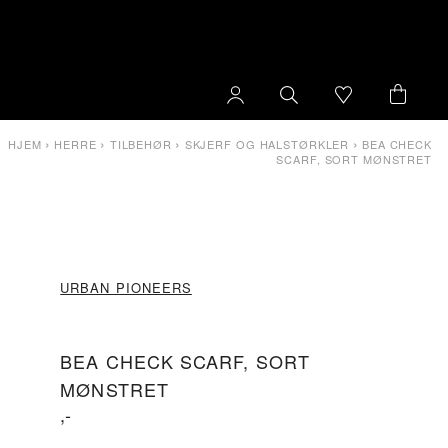
›
›
›
›
HJEM
HERRE
TILBEHØR
SKJERF OG HALSTØRKLER
BEA CHECK
SCARF, SORT MØNSTRET
URBAN PIONEERS
BEA CHECK SCARF, SORT
MØNSTRET
,-