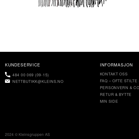
KUNDESERVICE
INFORMASJON
KONTAKT OSS
484 00 069 (09-15)
FAQ – OFTE STILT
NETTBUTIKK@KLEINS.NO
PERSONVERN & CO
RETUR & BYTTE
MIN SIDE
2024 © Kleinsgruppen AS