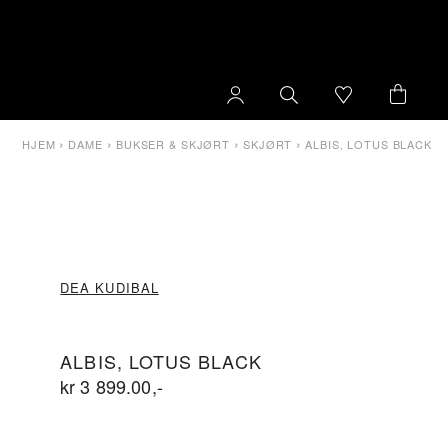
›
›
›
›
HJEM
DAME
BUKSER & SKJØRT
SKJØRT
ALBIS, LOTUS BLACK
DEA KUDIBAL
ALBIS, LOTUS BLACK
kr
3 899.00
,-