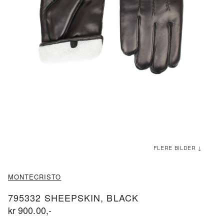
ND
ND
MONTECRISTO
795332 SHEEPSKIN, BLACK
kr
900.00
,-