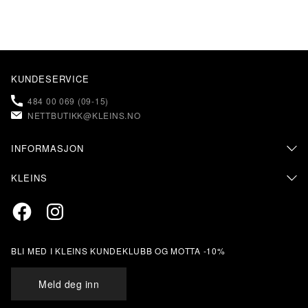
KUNDESERVICE
484 00 069 (09-15)
NETTBUTIKK@KLEINS.NO
INFORMASJON
KONTAKT OSS
KLEINS
FAQ – OFTE STILTE SPØRSMÅL
OM KLEINS
PERSONVERN & COOKIES
Facebook
Instagram
BUTIKKER & ÅPNINGSTIDER
RETUR & BYTTE
SALGSVILKÅR
MIN SIDE
KLEINS KUNDEKLUBB
BLI MED I KLEINS KUNDEKLUBB OG MOTTA -10%
STØRRELSESANBEFALING
ÅPENHETSLOVEN
Meld deg inn