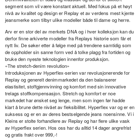
segment som vil være konstant aktuell. Med fokus på et høyt
nivå av kvalitet og design er Replay et av verdens mest kjente
jeansmerke som tilbyr ulike modeller både til dame og herre.
Arv er en stor del av merkets DNA og i hver kolleksjon kan du
derfor finne arkiverte modeller fra Replays historie som får et
nytt liv. De søker etter å følge med på trendene samtidig som
de oppholder sin sanne form ved å tolke plagg fra fortiden og
bruke den nyeste teknologien innenfor produksjon.
«The stretch-denim revolution»
Introduksjonen av Hyperflex-serien var revolusjonerende for
Replay og generelt denimmarkedet da den balanserer
elastisitet, stoffgjennvinning og komfort med sin innovative
trelags stoffkompensasjon. Stretch og komfort er noe
markedet har ønsket seg lenge, men som ingen før hadde
klart å brune dette nivået av fleksibilitet. Hyperflex var og er en
suksess og er en av deres bestselgende jeans noensinne. Vi i
Kleins er stolte forhandlere av Replay og har flere ulike vask
av Hyperflex serien. Hos oss har du alltid 14 dager angrefrist
og gratis frakt over 999,-!