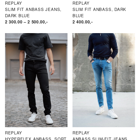
REPLAY
REPLAY
SLIM FIT ANBASS JEANS,
SLIM FIT ANBASS, DARK
DARK BLUE
BLUE
PRISOMRÅDE:
2 300.00
–
2 500.00
,-
2 400.00
,-
KR2
300.00
TIL
KR2
500.00
REPLAY
REPLAY
HYPERFLEX ANBASS, SORT
ANBASS SLIM-FIT JEANS,