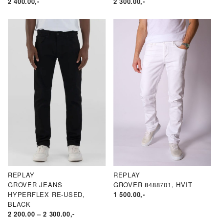
2 400.00
,-
2 300.00
,-
REPLAY
REPLAY
GROVER JEANS
GROVER 8488701, HVIT
HYPERFLEX RE-USED,
1 500.00
,-
BLACK
PRISOMRÅDE:
2 200.00
–
2 300.00
,-