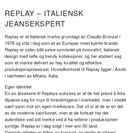
KR2
200.00
REPLAY – ITALIENSK
TIL
KR2
JEANSEKSPERT
300.00
Replay er et italiensk merke grunnlagt av Claudio Brünzel i
1978 og står i dag som et av Europas mest kjente brands.
Replay er siden blitt selve symbolet på innovativt, italiensk
design med røffe og trendy kolleksjoner, og har etablert seg
som et merke definert av høy kvalitet og effektive
produksjonsprosesser. Hovedkontoret til Replay ligger i Asolo
i nærheten av Milano, Italia.
Egen identitet
En av årsakene til Replays suksess er at de har prøvd å ikke
tilpasse seg for mye til forandringene i markedet, men i stedet
vært sann mot sin egen merkevare. Det vil si at de er en del
av de moderne samfunnet, men at de fortsatt har det
autentiske ved sitt merke ved å ha røttene i produksjonen
synlige. Replay er i dag solgt i mer enn 50 land.
Denimkvaliteten er tidløs og klassisk og derfor et sikkert