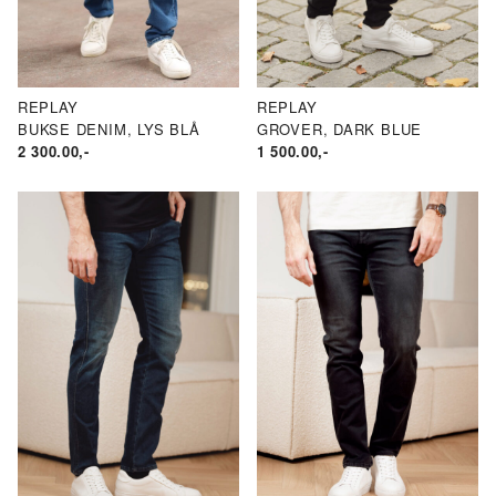
ND
N.
AKSPRIS
ND
RIS
REPLAY
REPLAY
BUKSE DENIM, LYS BLÅ
GROVER, DARK BLUE
2 300.00
,-
1 500.00
,-