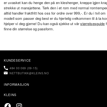
er uvasket kan du henge den på en kleshenger, kneppe igjen krag
strekke ut mansjettene. Tørk den i et rom med normal romtemper
alltid handler fraktfritt hos oss for ordre over 999,-. Er du i tvil om
modell som passer deg best er du hjertelig velkommen til å ta k
hjelper vi deg gjerne! Du kan også sjekke ut vår
størrelsesguide
f
finne din størrelse og passform.
KUNDESERVICE
484 00 069 (09-15)
NETTBUTIKK@KLEINS.NO
INFORMASJON
KONTAKT OSS
KLEINS
FAQ – OFTE STILTE SPØRSMÅL
OM KLEINS
PERSONVERN & COOKIES
Facebook
Instagram
BUTIKKER & ÅPNINGSTIDER