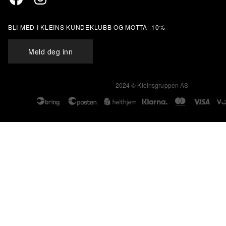
RETUR & BYTTE
SALGSVILKÅR
MIN SIDE
KLEINS KUNDEKLUBB
BLI MED I KLEINS KUNDEKLUBB OG MOTTA -10%
STØRRELSESANBEFALING
ÅPENHETSLOVEN
Meld deg inn
2024 © Kleinsgruppen AS