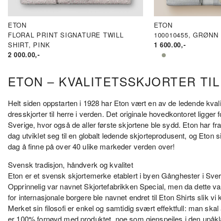
ETON
ETON
FLORAL PRINT SIGNATURE TWILL
100010455, GRØNN
SHIRT, PINK
1 600.00
,-
2 000.00
,-
ETON – KVALITETSSKJORTER TI
Helt siden oppstarten i 1928 har Eton vært en av de ledende kval
dresskjorter til herre i verden. Det originale hovedkontoret ligger 
Sverige, hvor også de aller første skjortene ble sydd. Eton har fra 
dag utviklet seg til en globalt ledende skjorteprodusent, og Eton s
dag å finne på over 40 ulike markeder verden over!
Svensk tradisjon, håndverk og kvalitet
Eton er et svensk skjortemerke etablert i byen Gånghester i Sver
Opprinnelig var navnet Skjortefabrikken Special, men da dette var
for internasjonale borgere ble navnet endret til Eton Shirts slik vi 
Merket sin filosofi er enkel og samtidig svært effektfull: man skal 
er 100% fornøyd med produktet, noe som gjenspeiles i den upåkla