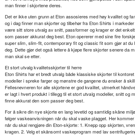
man finner i skjortene deres.
Det er ikke uten grunn at Eton assosieres med høy kvalitet og fa
og i dag finner man skjorter og tilbehør fra Eton Shirts i markede
være sitt store utvalg av snitt, passformer og krager er det enkelt
som passer akkurat deg best. Eton opererer med sine fire forskje
super slim, slim-fit, contemporary fit og classic fit som gjør at du l
deg. Dette gjør det også lettere å kjøpe flere skjorter senere da 
man skal se etter.
Et stort utvalg kvalitetsskjorter til herre
Eton Shirts har et bredt utvalg både klassiske skjorter til kontor
modeller i spreke farger og mønstre de gangene du ønsker å skil
Fellesnevneren for alle skjortene er god kvalitet, utmerket håndv
er lagt i hvert produkt i tillegg til et stort utvalg modeller, snitt og
finne akkurat den som passer deg best.
For å sikre din nye skjorte en lang levetid og samtidig skåne miljøe
følger vaskeanvisningen når du skal vaske plagget. Her kommer e
når du skal rengjøre din Eton-skjorte: 1. Knepp opp skjorten, vren
kragen. 2. Velg et skånsomt vaskeprogram med lav sentrifugering.