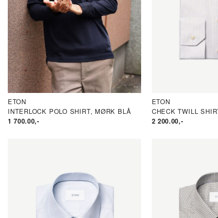
ND
ND
N.
AKSPRIS
RIS
ETON
ETON
INTERLOCK POLO SHIRT, MØRK BLÅ
CHECK TWILL SHIR
1 700.00
,-
2 200.00
,-