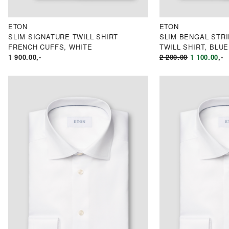
ETON
ETON
SLIM SIGNATURE TWILL SHIRT
SLIM BENGAL STR
FRENCH CUFFS, WHITE
TWILL SHIRT, BLUE
OPPRINNE
NÅ
1 900.00
,-
2 200.00
1 100.00
,-
PRIS
PR
VAR:
ER
KR2
KR
200.00.
100