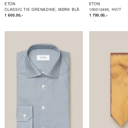
ETON
ETON
CLASSIC TIE GRENADINE, MØRK BLÅ
100012495, HVIT
1 600.00
,-
1 700.00
,-