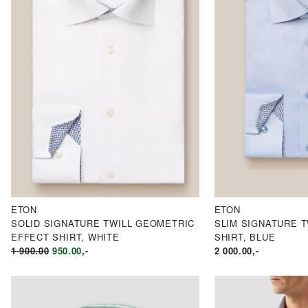
ETON
ETON
SOLID SIGNATURE TWILL GEOMETRIC
SLIM SIGNATURE T
EFFECT SHIRT, WHITE
SHIRT, BLUE
OPPRINNELIG
NÅVÆRENDE
1 900.00
950.00
,-
2 000.00
,-
PRIS
PRIS
VAR:
ER:
KR1
KR950.00.
900.00.