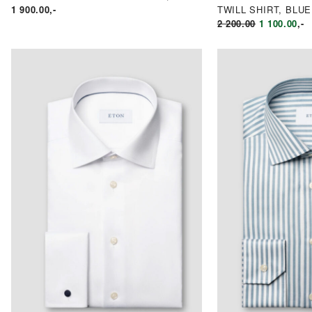
1 900.00
,-
TWILL SHIRT, BLUE
OPPRINNE
NÅ
2 200.00
1 100.00
,-
PRIS
PR
VAR:
ER
KR2
KR
200.00.
100