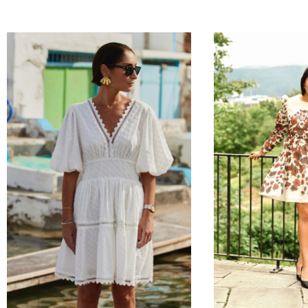
PRIS
PR
VAR:
ER
KR4
KR
299.50.
149