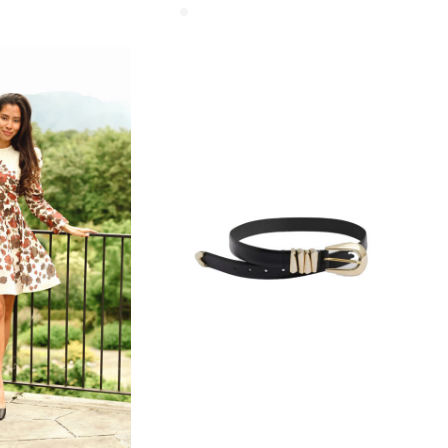
IS
PRIS
PRIS
:
VAR:
ER:
2
KR5
KR2
.75.
599.00.
799.50.