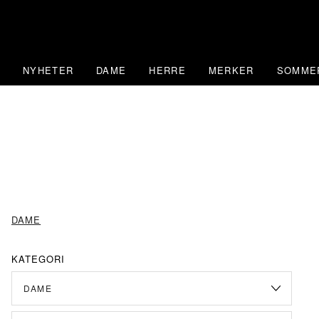
Skip
to
content
NYHETER
DAME
HERRE
MERKER
SOMME
DAME
KATEGORI