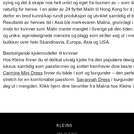
sying og det å skape noe helt unikt og eget fra bunnen av – som da
naturlig for henne. I en alder av 24 flyttet Malin til Hong Kong for 
derfor en bred kunnskap rundt produksjon og utviklet samtidig e
Resultatet av hennes tid i Asia ble merkevaren Malina, grunnlagt 
mote for kvinner som Malin mente manglet i Sverige på den tiden. 
og unike, egendesignede mønstre og plagg som skiller seg ut i me
butikker over hele Skandinavia, Europa, Asia og USA.
Bestselgende kjolemodeller til kvinner
Hos Kleins finner du et delikat utvalg kjoler fra den populære desi
luksus samtidig som passformen og snittet fremhever dine beste s
Carmine Mini Dress
finner du både i sort og burgunder – den perf
stretch for en komfortabel passform.
Savannah Dress
i burgunder
deg ut i mengden. Klikk hjem dine favoritter fra Malina hos Kleins i 
KLEINS
OM KLEINS