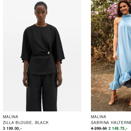
MALINA
MALINA
ZILLA BLOUSE, BLACK
SABRINA HALTERN
OPPRINNE
NÅ
3 199.00
,-
4 299.50
2 149.75
,-