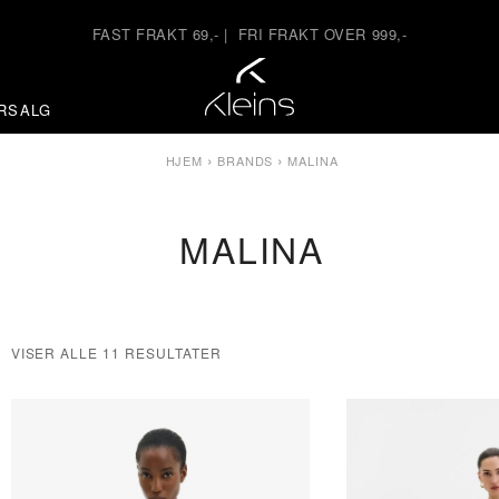
FAST FRAKT 69,-
|
FRI FRAKT OVER 999,-
RSALG
›
›
HJEM
BRANDS
MALINA
MALINA
VISER ALLE 11 RESULTATER