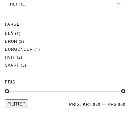
FARGE
BLÅ
(1)
BRUN
(2)
BURGUNDER
(1)
HVIT
(2)
SVART
(5)
PRIS
FILTRER
MIN.
MAKS
PRIS:
KR1 890
—
KR5 600
PRIS