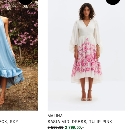
MALINA
ECK, SKY
SASIA MIDI DRESS, TULIP PINK
LIG
VÆRENDE
OPPRINNELIG
NÅVÆRENDE
5 599.00
2 799.50
,-