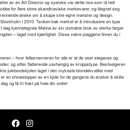
tter av en Art Director og syerske var dette noe som lå helt
å jobbe for flere store skandinaviske merkevarer, og tilegnet seg
t brennende ønske om å skape sine egne mønster og design.
i Stockholm i 2010. Tanken bak merket er å introdusere en type
I dag kjennetegnes Malina av sin utstrakte bruk av sterke farger
ngden – laget med kjærlighet. Disse vakre plaggene finner du i
gneren – hvor fellesnevneren for alle er at de oser eleganse og
ider, og sitter flatterende uavhengig av kroppstype. Bestselgeren
ekte julebordskjolen laget i den mykeste blondekvalitet med
 er en showstopper av en kjole for de gangene du ønsker å skille
dag og få fri frakt på hele din ordre!
Facebook
Instagram