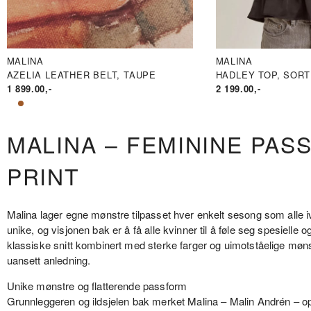
MALINA
MALINA
AZELIA LEATHER BELT, TAUPE
HADLEY TOP, SORT
1 899.00
,-
2 199.00
,-
MALINA – FEMININE PAS
PRINT
Malina lager egne mønstre tilpasset hver enkelt sesong som alle iv
unike, og visjonen bak er å få alle kvinner til å føle seg spesiell
klassiske snitt kombinert med sterke farger og uimotståelige møns
uansett anledning.
Unike mønstre og flatterende passform
Grunnleggeren og ildsjelen bak merket Malina – Malin Andrén – op