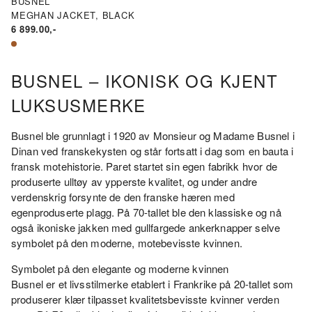
BUSNEL
MEGHAN JACKET, BLACK
6 899.00
,-
BUSNEL – IKONISK OG KJENT
LUKSUSMERKE
Busnel ble grunnlagt i 1920 av Monsieur og Madame Busnel i
Dinan ved franskekysten og står fortsatt i dag som en bauta i
fransk motehistorie. Paret startet sin egen fabrikk hvor de
produserte ulltøy av ypperste kvalitet, og under andre
verdenskrig forsynte de den franske hæren med
egenproduserte plagg. På 70-tallet ble den klassiske og nå
også ikoniske jakken med gullfargede ankerknapper selve
symbolet på den moderne, motebevisste kvinnen.
Symbolet på den elegante og moderne kvinnen
Busnel er et livsstilmerke etablert i Frankrike på 20-tallet som
produserer klær tilpasset kvalitetsbevisste kvinner verden