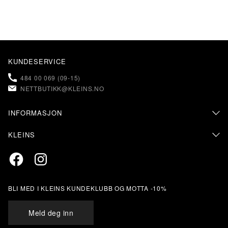
KUNDESERVICE
484 00 069 (09-15)
NETTBUTIKK@KLEINS.NO
INFORMASJON
KONTAKT OSS
KLEINS
FAQ – OFTE STILTE SPØRSMÅL
OM KLEINS
PERSONVERN & COOKIES
Facebook
Instagram
BUTIKKER & ÅPNINGSTIDER
RETUR & BYTTE
SALGSVILKÅR
MIN SIDE
KLEINS KUNDEKLUBB
BLI MED I KLEINS KUNDEKLUBB OG MOTTA -10%
STØRRELSESANBEFALING
ÅPENHETSLOVEN
Meld deg inn