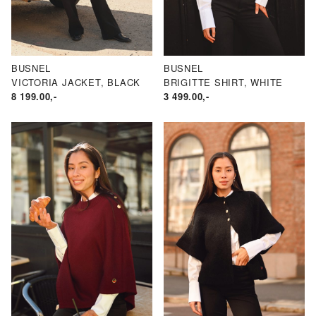
ND
ND
BUSNEL
BUSNEL
N.
AKSPRIS
VICTORIA JACKET, BLACK
BRIGITTE SHIRT, WHITE
8 199.00
,-
3 499.00
,-
RIS