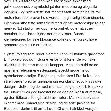
over. På 70-tallet ble den ikoniske strikkejakken med
gullknapper selve symbolet på den moderne og elegante
kvinnen – og siden dette har merket stått som en bauta for
moteinteresserte over hele verden – og særlig i Skandinavia.
Gjennom sine tette samarbeid med kjente motedesignere har
merket fått stadig mer oppmerksomhet, og er nå svært
populært blant både kjendiser og stylister. Busnel
kjennetegnes for sine klassiske kolleksjoner og skyhøye
standard som alltid er i fokus.
Signaturplagg som hører hjemme i enhver kvinnes garderobe
Et nøkkelplagg som Busnel er berømt for er de ikoniske
ulljakkene dekorert med gullknapper. Man kan alltid se de
maritime referansene i designet, ispedd moderne og
nytenkende detaljer. Plaggene produseres i Frankrike, noe
stilen bærer preg av gjennom sin eksklusivitet og klassiske
design – delikat og dempet men samtidig effektfull. En jakke
fra Busnel er en god investering da den er like fin år etter år,
og den tidløse stilen går aldri av moten. Man kan se visse
likheter med Chanel sine design, og de søte jakkene fra
Busnel er derfor blitt omtalt som Chanel i strikket versjon.