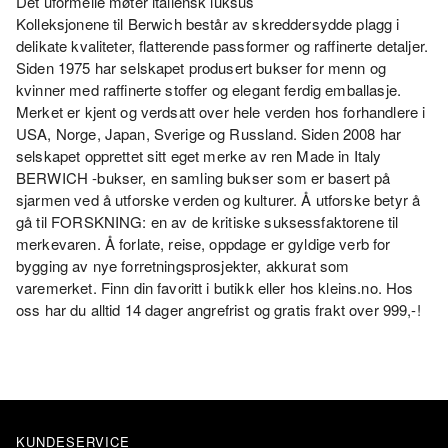
Det uformelle møter italiensk luksus
Kolleksjonene til Berwich består av skreddersydde plagg i
delikate kvaliteter, flatterende passformer og raffinerte detaljer.
Siden 1975 har selskapet produsert bukser for menn og
kvinner med raffinerte stoffer og elegant ferdig emballasje.
Merket er kjent og verdsatt over hele verden hos forhandlere i
USA, Norge, Japan, Sverige og Russland. Siden 2008 har
selskapet opprettet sitt eget merke av ren Made in Italy
BERWICH -bukser, en samling bukser som er basert på
sjarmen ved å utforske verden og kulturer. Å utforske betyr å
gå til FORSKNING: en av de kritiske suksessfaktorene til
merkevaren. Å forlate, reise, oppdage er gyldige verb for
bygging av nye forretningsprosjekter, akkurat som
varemerket. Finn din favoritt i butikk eller hos kleins.no. Hos
oss har du alltid 14 dager angrefrist og gratis frakt over 999,-!
KUNDESERVICE