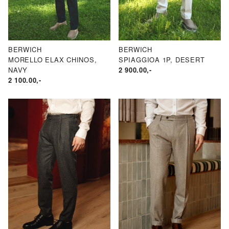
ND
N.
AKSPRIS
ND
RIS
BERWICH
BERWICH
MORELLO ELAX CHINOS,
SPIAGGIOA 1P, DESERT
NAVY
2 900.00
,-
2 100.00
,-